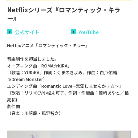
Netflixシリーズ『ロマンティック・キラ
ー』
公式サイト
YouTube
Netflixアニメ『ロマンティック・キラー』
音楽制作を担当しました。
オープニング曲「ROMA☆KiRA」
（歌唱：YURiKA、作詞：くまのきよみ、作曲：白戸佑輔
※Dream Monster）
エンディング曲「Romantic Love ~恋愛しませんか？☆〜」
（歌唱：リリ※CV小松未可子、作詞・作編曲：篠崎あやと／橘
亮祐)
劇伴曲
（音楽：川﨑龍・狐野智之）