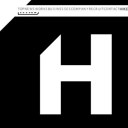
HIKE
TOP
NEWS
WORKS
BUSINESSES
COMPANY
RECRUIT
CONTACT
TOP
NEWS
WORKS
BUSINESSES
COMPANY
RECRUIT
C
アニメーション
ステージ
マネジメント
ゲーム開発
プロモーション
DX
（デジタルトランスフォーメーション）