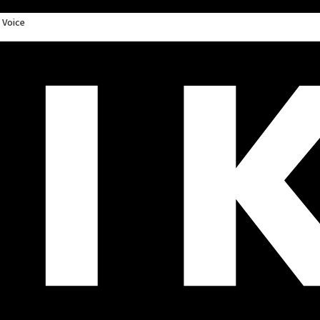
 Voice
ONTACT
HIKE Voice
クロスメディア
MD
（マーチャンダイジング）
ゲーム
マーケティング
グラフィック
猿楽庁