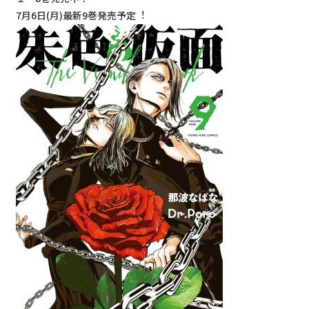
7⽉6⽇(⽉)最新9巻発売予定︕