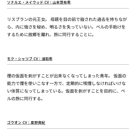
ソナルエ・メイウッド CV：⼭本悠有希
リスブランの元王⼥。 ⺟親を⽬の前で殺された過去を持ちなが
ら、内に強さを秘め、明るさを失っていない。ペルの⼿助けを
するために故郷を離れ、旅に同⾏することに。
モク・シャリブ CV：浦和希
煙の仮⾯を剥がすことが出来なくなってしまった⻘年。 仮⾯の
能⼒で煙を使いこなす⼀⽅で、定期的に喫煙しなければいけな
い体質になってしまっている。仮⾯を剥がすことを⽬的に、ペ
ルの旅に同⾏する。
ゴウオン CV：星野貴紀