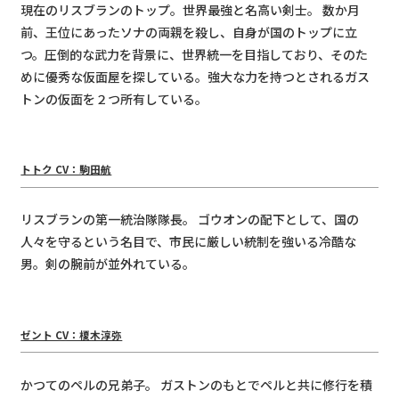
現在のリスブランのトップ。世界最強と名⾼い剣⼠。 数か⽉
前、王位にあったソナの両親を殺し、⾃⾝が国のトップに⽴
つ。圧倒的な武⼒を背景に、世界統⼀を⽬指しており、そのた
めに優秀な仮⾯屋を探している。強⼤な⼒を持つとされるガス
トンの仮⾯を２つ所有している。
トトク CV：駒⽥航
リスブランの第⼀統治隊隊⻑。 ゴウオンの配下として、国の
⼈々を守るという名⽬で、市⺠に厳しい統制を強いる冷酷な
男。剣の腕前が並外れている。
ゼント CV：榎⽊淳弥
かつてのペルの兄弟⼦。 ガストンのもとでペルと共に修⾏を積