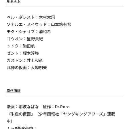
キャスト
ペル・ダレスト：⽊村太⾶
ソナルエ・メイウッド：⼭本悠有希
モク・シャリブ：浦和希
ゴウオン：星野貴紀
トトク：駒⽥航
ゼント：榎⽊淳弥
ガストン：井上和彦
武神の仮⾯：⼤塚明夫
原作情報
漫画：那波なばな 原作：Dr.Poro
『朱色の仮面』（少年画報社「ヤングキングアワーズ」連載
中）
１～8巻発売中！