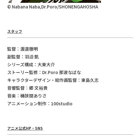
© Nabana Naba,Dr.Poro/SHONENGAHOSHA
スタッフ
監督：渡邉徹明
副監督：羽迫 凱
シリーズ構成：大東大介
ストーリー監修：Dr.Poro 那波なばな
キャラクターデザイン・総作画監督：東島久志
音響監督：郷 文裕貴
音楽：桶狭間ありさ
アニメーション制作：100studio
アニメ公式HP・SNS