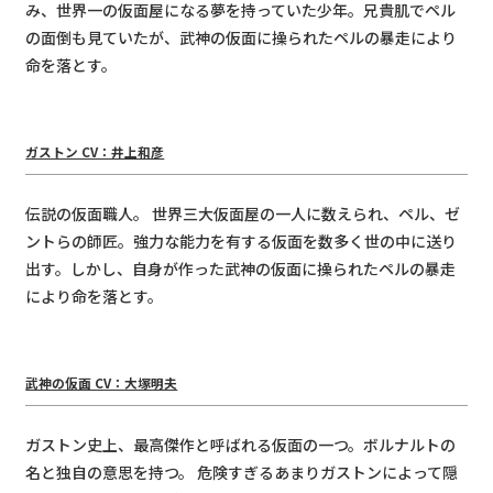
み、世界⼀の仮⾯屋になる夢を持っていた少年。兄貴肌でペル
の⾯倒も⾒ていたが、武神の仮⾯に操られたペルの暴⾛により
命を落とす。
ガストン CV：井上和彦
伝説の仮⾯職⼈。 世界三⼤仮⾯屋の⼀⼈に数えられ、ペル、ゼ
ントらの師匠。強⼒な能⼒を有する仮⾯を数多く世の中に送り
出す。しかし、⾃⾝が作った武神の仮⾯に操られたペルの暴⾛
により命を落とす。
武神の仮⾯ CV：⼤塚明夫
ガストン史上、最⾼傑作と呼ばれる仮⾯の⼀つ。ボルナルトの
名と独⾃の意思を持つ。 危険すぎるあまりガストンによって隠