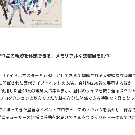
で作品の軌跡を体感できる、メモリアルな衣装展を制作
『アイドルマスター SideM』として初めて開催される大規模な衣装展で
でに開催された歴代ライブイベントの衣装、合計約250着を展示するほか
を使用した全49人の等身大パネル展示、歴代のライブを振り返るスペシ
15プロダクションの歩んできた軌跡を存分に体感できる特別な内容となっ
までに培ってきた豊富なイベントプロデュースのノウハウを活かし、作品
プロデューサーの皆様に感動をお届けできる空間づくりをトータルでサ