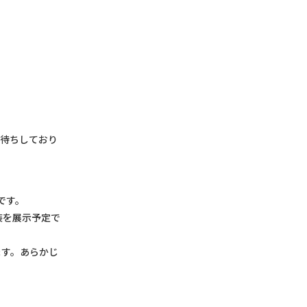
お待ちしており
定です。
装を展示予定で
ます。あらかじ