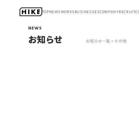
TOP
NEWS
WORKS
BUSINESSES
COMPANY
RECRUIT
C
アニメーション
NEWS
ステージ
お知らせ
マネジメント
お知らせ一覧
その他
ゲーム開発
プロモーション
DX
（デジタルトランスフォーメーション）