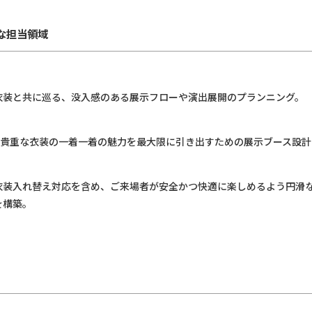
主な担当領域
衣装と共に巡る、没入感のある展示フローや演出展開のプランニング。
及ぶ貴重な衣装の一着一着の魅力を最大限に引き出すための展示ブース設
衣装入れ替え対応を含め、ご来場者が安全かつ快適に楽しめるよう円滑
を構築。