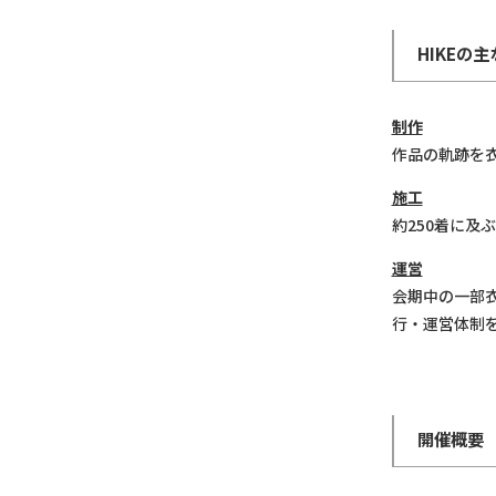
HIKEの
制作
作品の軌跡を
施工
約250着に
運営
会期中の一部
行・運営体制
開催概要