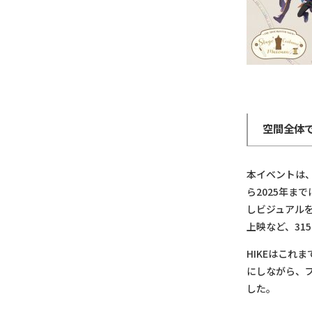
空間全体
本イベントは、
ら2025年ま
しビジュアル
上映など、3
HIKEはこれ
にしながら、
した。