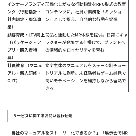
インナーブランディ
形骸化しがちな行動指針をRPG形式の教育
ング（行動指針・
コンテンツに。社員が業務を「ミッショ
社内規定・周年事
ン」として捉え、自発的な行動を促進
業）
顧客育成・LTV向上
商品と連動したMR体験を提供。日常にキャ
（パッケージ・ア
ラクターが登場する仕掛けで、ブランドへ
プリ・購入者特
の情緒的なロイヤリティを育む
典）
社員教育 （マニュ
文字主体のマニュアルをステージ制チュー
アル・新人研修・
トリアルに刷新。未経験者もゲーム感覚で
OJT）
高いモチベーションを維持しながら習熟で
きる
サービスに関するお問い合わせ先
「自社のマニュアルをストーリー化できるか？」「展示会でMR