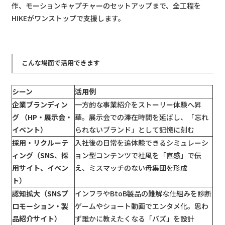
作、モーションキャプチャーのセットアップまで、全工程を
HIKEがワンストップで支援します。
こんな場面で活用できます
シーン
活用例
企業ブランディン
一方的な事業紹介をストーリー体験へ昇
グ （HP・展示会・
華。展示会での滞在時間を延ばし、「忘れ
イベント）
られないブランド」として記憶に刻む
採用・リクルーテ
入社後の日常を追体験できるシミュレーシ
ィング（SNS、採
ョン型コンテンツで社風を「直感」で伝
用サイト、イベン
え、ミスマッチのない母集団を形成
ト）
認知拡大（SNSプ
インフラやBtoB製品の難解な仕組みを診断
ロモーション・製
ゲームやショート動画でエンタメ化。思わ
品紹介サイト）
ず誰かに教えたくなる「バズ」を設計