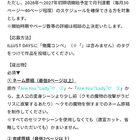
ただし、2026年～2027年初頭頃開始予定で月刊連載（毎月30
ページ～40ページ程度）のスケジュールを確保できる方を対象
とします。
※開始時期やページ数等の詳細は相談の上決定いたします。
【応募方法】
ILLUST DAYSに「俺魔コンペ」（※「」は含みません）のタグ
をつけて作品を投稿してください。
【提出物】
必須▼
① ネーム原稿（最低8ページ以上）
原作「
Are You “Lady”!? ②
」～「
Are You “Lady”!? ③
」か
ら、主人公の変身シーンより少し前（クモの魔物の攻撃がラピ
リスに直撃するあたり）～クモの魔物を倒すまでのネーム原稿
を制作してください。
※すべてのセリフやシーンを使用しなくても（適宜カット、省
略していただいても）かまいません。
② 完成原稿（最低2ページ以上）