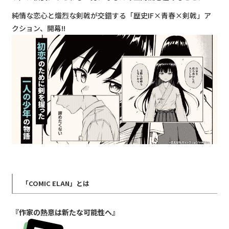
純情な恋心と熾烈な剣戟が交錯する「歴史IF×青春×剣戟」ア
クション、開幕!!
「COMIC ELAN」とは
『作家の熱意は新たな可能性へ』