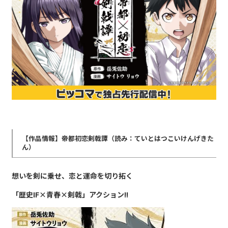
【作品情報】帝都初恋剣戟譚（読み：ていとはつこいけんげきた
ん）
想いを剣に乗せ、恋と運命を切り拓く
「歴史IF×青春×剣戟」アクション!!