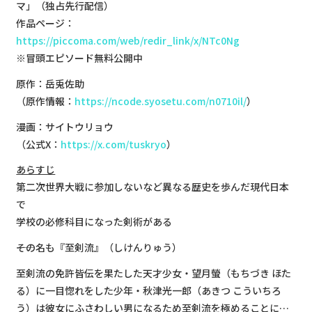
マ」（独占先行配信）
作品ページ：
https://piccoma.com/web/redir_link/x/NTc0Ng
※冒頭エピソード無料公開中
原作：岳兎佐助
（原作情報：
https://ncode.syosetu.com/n0710il/
）
漫画：サイトウリョウ
（公式X：
https://x.com/tuskryo
）
あらすじ
第二次世界大戦に参加しないなど異なる歴史を歩んだ現代日本
で
学校の必修科目になった剣術がある
――その名も『至剣流』（しけんりゅう）
至剣流の免許皆伝を果たした天才少女・望月螢（もちづき ほた
る）に一目惚れをした少年・秋津光一郎（あきつ こういちろ
う）は彼女にふさわしい男になるため至剣流を極めることに…