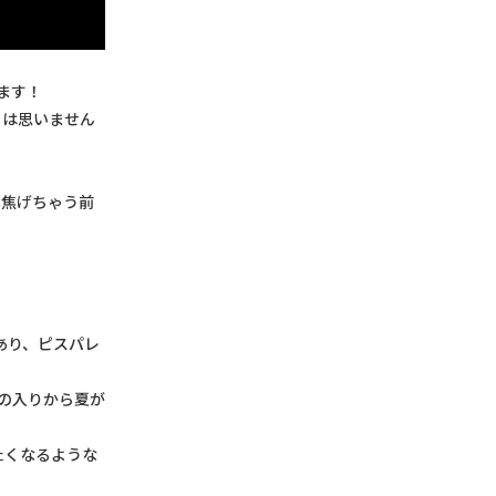
します！
とは思いません
非焦げちゃう前
であり、ピスパレ
の入りから夏が
たくなるような