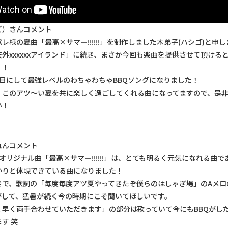
ご）さんコメント
レ様の夏曲「最高×サマー!!!!!!」を制作しました木弟子(ハシゴ)と申
外xxxxxxアイランド」に続き、まさか今回も楽曲を提供させて頂ける
！！
目にして最強レベルのわちゃわちゃBBQソングになりました！
！このアツ〜い夏を共に楽しく過ごしてくれる曲になってますので、是
い！
れんコメント
オリジナル曲「最高×サマー!!!!!!」は、とても明るく元気になれる曲
かりと体現できている曲になりました！
きで、歌詞の「毎度毎度アツ夏やってきたぞ僕らのはしゃぎ場」のAメロ
がして、猛暑が続く今の時期にこそ聞いてほしいです。
く早く両手合わせていただきます」の部分は歌っていて今にもBBQがし
す 笑