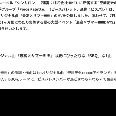
レーベル「シンカロン」（運営：株式会社HIKE）に所属する“空前絶後
手グループ「Piece Palette」（ピースパレット、通称：ピスパレ）
オリジナル曲「最高×サマー!!!!!!」のMVを公開しました。あわせて、7月
の1ヶ月間にわたり実施する夏の大型イベント「最高×サマー!!!!!!DAY
知らせいたします。
オリジナル曲『最高×サマー!!!!!!』は夏にぴったりな「BBQ」な1曲
!!!!!」の作詞・作曲は1stオリジナル曲「奇想天外xxxxxxアイランド
さん。BBQをテーマに、ピスパレメンバーが過ごすわちゃわちゃで最高