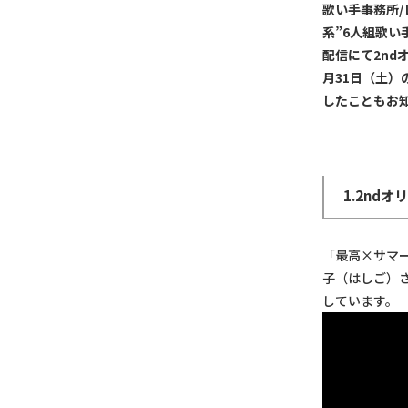
歌い手事務所/
系”6人組歌い
配信にて2nd
月31日（土）
したこともお
1.2nd
「最高×サマー!
子（はしご）
しています。