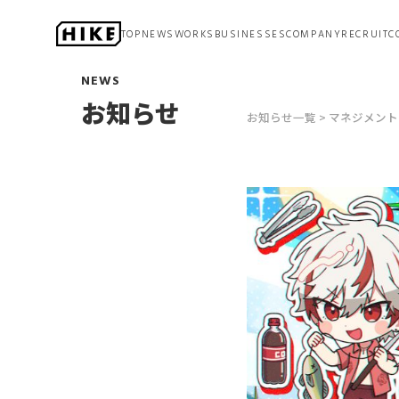
TOP
NEWS
WORKS
BUSINESSES
COMPANY
RECRUIT
C
アニメーション
NEWS
ステージ
お知らせ
マネジメント
お知らせ一覧
マネジメント
ゲーム開発
プロモーション
DX
（デジタルトランスフォーメーション）