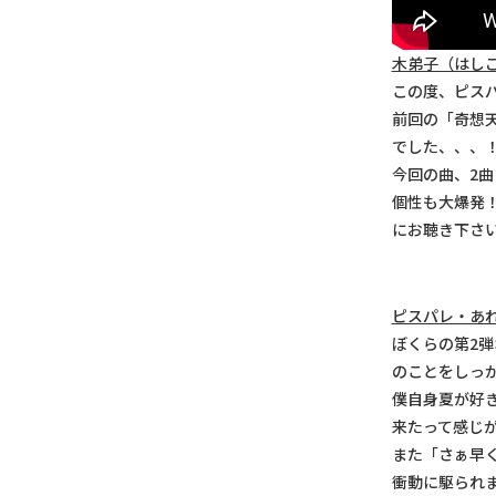
木弟子（はし
この度、ピスパ
前回の「奇想天
でした、、、
今回の曲、2曲
個性も大爆発
にお聴き下さ
ピスパレ・あ
ぼくらの第2弾
のことをしっ
僕自身夏が好
来たって感じ
また「さぁ早
衝動に駆られま