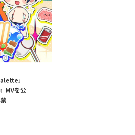
ette」
!』MVを公
解禁