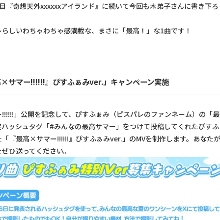
目『奇想天外xxxxxxアイランド』に続いて今回も木弟子さんに書き下
レらしいわちゃわちゃ感満載な、まさに「最高！」な1曲です！
×サマー!!!!!!』ぴすふぁみver.」キャンペーン実施
!!!!!!」公開を記念して、ぴすふぁみ（ピスパレのファンネーム）の「
定ハッシュタグ「#みんなの最高サマー」をつけて投稿してくれたぴすふ
「『最高×サマー!!!!!!』ぴすふぁみver.」のMVを制作します。あな
をぜひ送ってください。