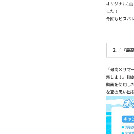
オリジナル1曲
した！
今回もピスパ
2.「『最高
「最高×サマー
集します。指
動画を使用した
な夏の思い出