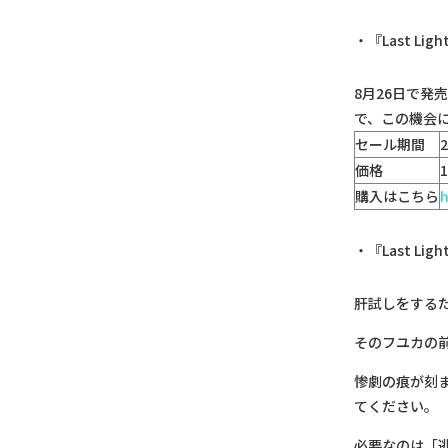
『Last L
8月26日で発
で、この機会
セール期間
価格
購入はこちら
h
『Last L
肝試しをする
そのフユカの
惨劇の痕が刻
てください。
必要なのは「