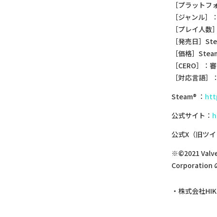
［プラットフォ
［ジャンル］
［プレイ人数］
［発売日］Ste
［価格］Stea
［CERO］：
［対応言語］
Steam® ：
htt
公式サイト：
h
公式X（旧ツイ
※©2021 Val
Corporat
株式会社HI