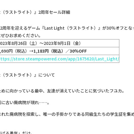
ight（ラストライト）』2周年セール詳細
売2周年を迎えるゲーム『Last Light（ラストライト）』が30％オフと
にぜひお求めください。
2023年8月26日（土）〜2023年9月1日（金）
1,690円（税込）→
1,183円（税込）／30％OFF
ttps://store.steampowered.com/app/1675620/Last_Light/
ight（ラストライト）』について
ために向かっている最中、友達が消えていたことに気づいたフユカ。
前に古い廃病院が現れ……。
まれた廃病院を探索し、唯一の手掛かりである同級生たちの学生証を集
逃げる勇気」だけ。