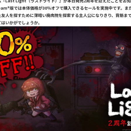
『Last Light（ラストライト）』が本日発売2周年を迎えたことをお
team®版では本体価格が30％オフで購入できるセールを実施中です。
ま
た友人を探すために薄暗い廃病院を探索する主人公になりきり、背筋ま
てはいかがでしょうか。