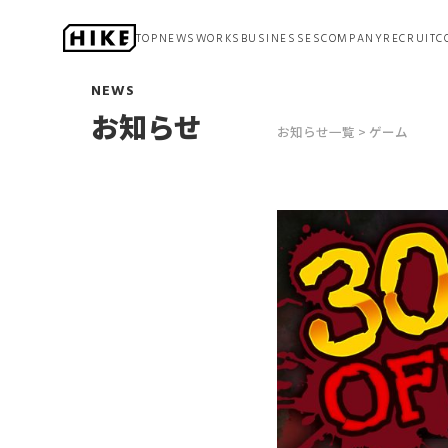
TOP
NEWS
WORKS
BUSINESSES
COMPANY
RECRUIT
C
アニメーション
NEWS
ステージ
お知らせ
マネジメント
お知らせ一覧
ゲーム
ゲーム開発
プロモーション
DX
（デジタルトランスフォーメーション）