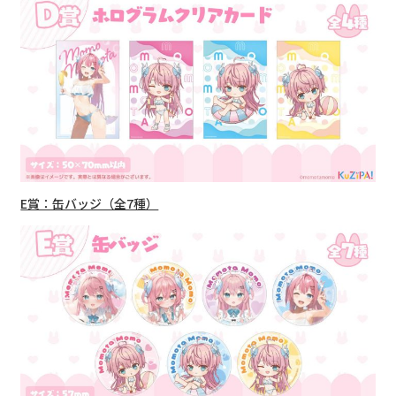
E賞：缶バッジ（全7種）