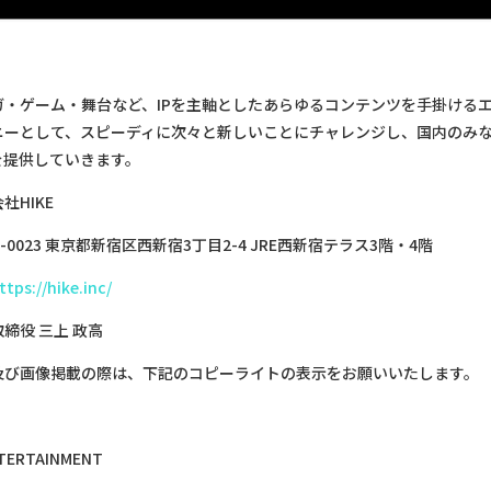
ガ・ゲーム・舞台など、IPを主軸としたあらゆるコンテンツを手掛ける
ニーとして、スピーディに次々と新しいことにチャレンジし、国内のみ
を提供していきます。
社HIKE
-0023 東京都新宿区西新宿3丁目2-4 JRE西新宿テラス3階・4階
ttps://hike.inc/
締役 三上 政高
及び画像掲載の際は、下記のコピーライトの表示をお願いいたします。
TERTAINMENT