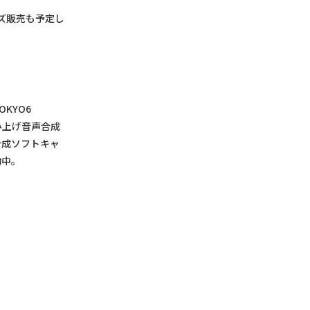
ズ販売も予定し
KYO6
読み上げ音声合成
合成ソフトキャ
動中。