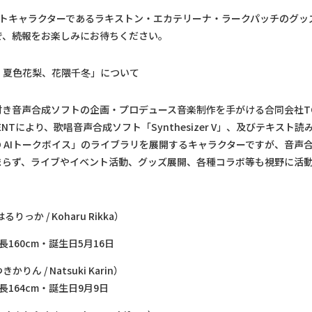
ットキャラクターであるラキストン・エカテリーナ・ラークパッチのグッ
で、続報をお楽しみにお待ちください。
、夏色花梨、花隈千冬」について
き音声合成ソフトの企画・プロデュース音楽制作を手がける合同会社TO
NMENTにより、歌唱音声合成ソフト「Synthesizer V」、及びテキスト
IO AIトークボイス」のライブラリを展開するキャラクターですが、音声
まらず、ライブやイベント活動、グッズ展開、各種コラボ等も視野に活
：
りっか / Koharu Rikka）
160cm・誕生日5月16日
りん / Natsuki Karin）
長164cm・誕生日9月9日