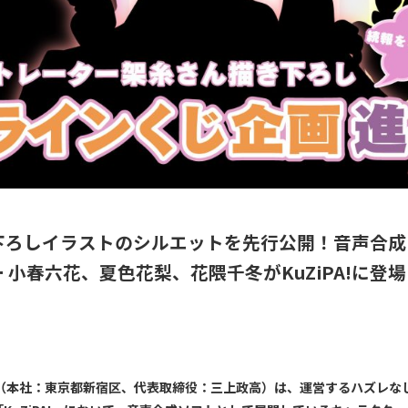
下ろしイラストのシルエットを先行公開！音声合成
 小春六花、夏色花梨、花隈千冬がKuZiPA!に登場
E（本社：東京都新宿区、代表取締役：三上政高）は、運営するハズレな