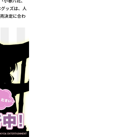
ー「小春六花、
本グッズは、人
販売決定に合わ