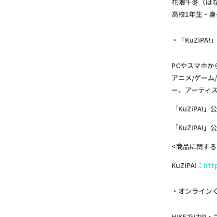
花隈千冬（はなくま
高校1年生・身
「KuZiPA!
PCやスマホ
アニメ/ゲーム
ー、アーティ
「KuZiPA!
「KuZiPA!」
<商品に関する
KuZiPA!：
htt
オンライン
HIKEではI