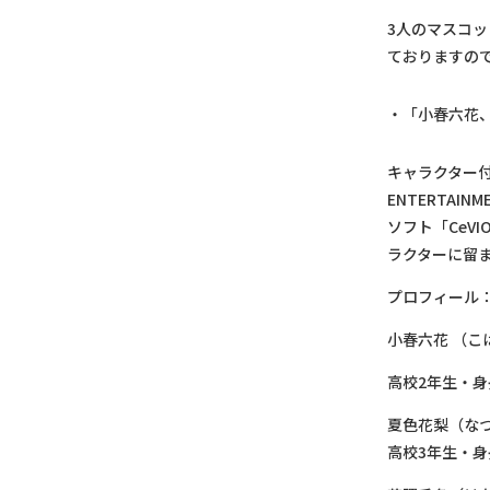
3人のマスコ
ておりますの
「小春六花
キャラクター付
ENTERTAI
ソフト「CeV
ラクターに留
プロフィール
小春六花 （こはる
高校2年生・身長
夏色花梨（なつきか
高校3年生・身