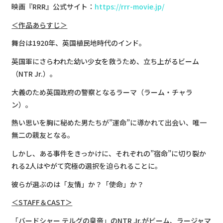
映画『RRR』公式サイト：
https://rrr-movie.jp/
＜作品あらすじ＞
舞台は1920年、英国植民地時代のインド。
英国軍にさらわれた幼い少女を救うため、立ち上がるビーム
（NTR Jr.）。
大義のため英国政府の警察となるラーマ（ラーム・チャラ
ン）。
熱い思いを胸に秘めた男たちが”運命”に導かれて出会い、唯一
無二の親友となる。
しかし、ある事件をきっかけに、それぞれの”宿命”に切り裂か
れる2人はやがて究極の選択を迫られることに。
彼らが選ぶのは「友情」か？「使命」か？
＜STAFF＆CAST＞
「バードシャー テルグの皇帝」のNTR Jr.がビーム、ラージャマ