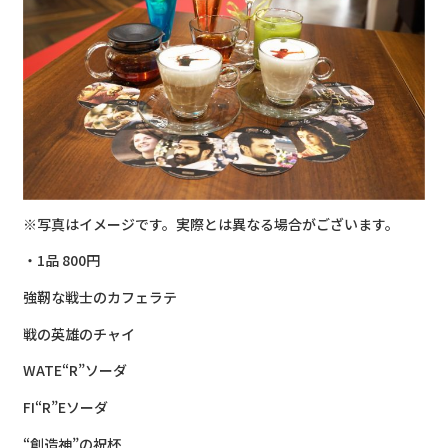
※写真はイメージです。実際とは異なる場合がございます。
・1品 800円
強靭な戦士のカフェラテ
戦の英雄のチャイ
WATE“R”ソーダ
FI“R”Eソーダ
“創造神”の祝杯