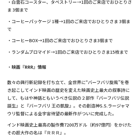
・白雲石コースター、タペストリー→1回のご来店でおひとりさ
ま 3個まで
・コーヒーパッケージ 1種→1回のご来店でおひとりさま 3個ま
で
・コーヒーBOX→1回のご来店でおひとりさま3個まで
・ランダムブロマイド→1回のご来店でおひとりさま15枚まで
映画『RRR』情報
数々の興行新記録を打ち立て、全世界に“バーフバリ旋風”を巻
き起こしてインド映画の歴史を変えた映画史上最大の叙事詩に
して、もはや神話ともいうべき伝説の２部作『バーフバリ伝説
誕生』と『バーフバリ 王の凱旋』。その創造神S.S.ラージャマ
ウリ監督による全宇宙待望の最新作がついに完成した。
インド映画史上最高の製作費7200万ドル（約97億円）をかけた
その超大作の名は『ＲＲＲ』。