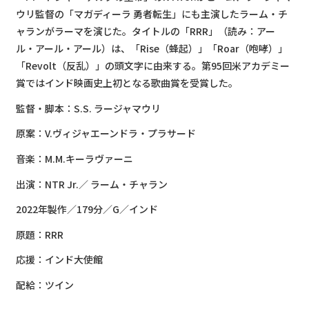
ウリ監督の「マガディーラ 勇者転生」にも主演したラーム・チ
ャランがラーマを演じた。タイトルの「RRR」（読み：アー
ル・アール・アール）は、「Rise（蜂起）」「Roar（咆哮）」
「Revolt（反乱）」の頭文字に由来する。第95回米アカデミー
賞ではインド映画史上初となる歌曲賞を受賞した。
監督・脚本：S.S. ラージャマウリ
原案：V.ヴィジャエーンドラ・プラサード
音楽：M.M.キーラヴァーニ
出演：NTR Jr.／ ラーム・チャラン
2022年製作／179分／G／インド
原題：RRR
応援：インド大使館
配給：ツイン